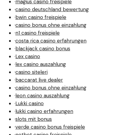
·
magius casino freispiele
·
casino deutschland bewertung
·
bwin casino freispiele
·
casino bonus ohne einzahlung
·
n1 casino freispiele
·
costa rica casino erfahrungen
·
blackjack casino bonus
·
Lex casino
·
lex casino auszahlung
·
casino siteleri
·
baccarat live dealer
·
casino bonus ohne einzahlung
·
leon casino auszahlung
·
Lukki casino
·
lukki casino erfahrungen
·
slots mit bonus
·
verde casino bonus freispiele
·
netbet casino freispiele