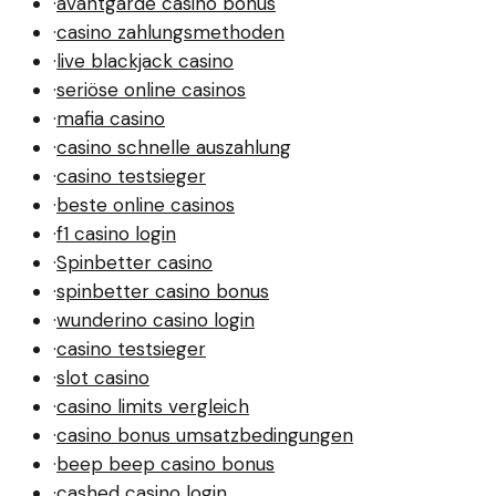
·
avantgarde casino bonus
·
casino zahlungsmethoden
·
live blackjack casino
·
seriöse online casinos
·
mafia casino
·
casino schnelle auszahlung
·
casino testsieger
·
beste online casinos
·
f1 casino login
·
Spinbetter casino
·
spinbetter casino bonus
·
wunderino casino login
·
casino testsieger
·
slot casino
·
casino limits vergleich
·
casino bonus umsatzbedingungen
·
beep beep casino bonus
·
cashed casino login