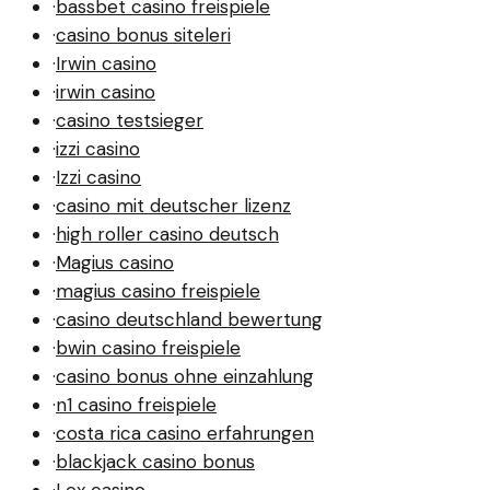
·
bassbet casino freispiele
·
casino bonus siteleri
·
Irwin casino
·
irwin casino
·
casino testsieger
·
izzi casino
·
Izzi casino
·
casino mit deutscher lizenz
·
high roller casino deutsch
·
Magius casino
·
magius casino freispiele
·
casino deutschland bewertung
·
bwin casino freispiele
·
casino bonus ohne einzahlung
·
n1 casino freispiele
·
costa rica casino erfahrungen
·
blackjack casino bonus
·
Lex casino