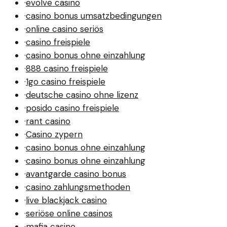
·
evolve casino
·
casino bonus umsatzbedingungen
·
online casino seriös
·
casino freispiele
·
casino bonus ohne einzahlung
·
888 casino freispiele
·
1go casino freispiele
·
deutsche casino ohne lizenz
·
posido casino freispiele
·
rant casino
·
Casino zypern
·
casino bonus ohne einzahlung
·
casino bonus ohne einzahlung
·
avantgarde casino bonus
·
casino zahlungsmethoden
·
live blackjack casino
·
seriöse online casinos
·
mafia casino