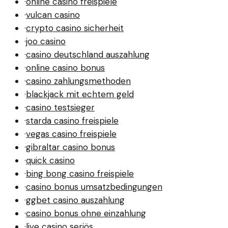
·
online casino freispiele
·
vulcan casino
·
crypto casino sicherheit
·
joo casino
·
casino deutschland auszahlung
·
online casino bonus
·
casino zahlungsmethoden
·
blackjack mit echtem geld
·
casino testsieger
·
starda casino freispiele
·
vegas casino freispiele
·
gibraltar casino bonus
·
quick casino
·
bing bong casino freispiele
·
casino bonus umsatzbedingungen
·
ggbet casino auszahlung
·
casino bonus ohne einzahlung
·
live casino seriös